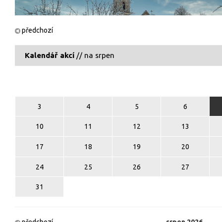
předchozí
Kalendář akcí
// na srpen
3
4
5
6
10
11
12
13
17
18
19
20
24
25
26
27
31
předchozí
srpen
2026