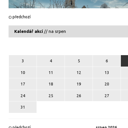
předchozí
Kalendář akcí
// na srpen
3
4
5
6
10
11
12
13
17
18
19
20
24
25
26
27
31
předchozí
srpen
2026