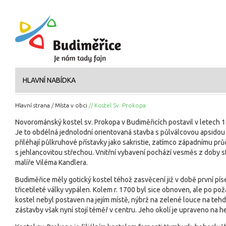
HLAVNÍ NABÍDKA
Hlavní strana
/
Místa v obci
// Kostel Sv. Prokopa
Novorománský kostel sv. Prokopa v Budiměřicích postavil v letech 
Je to obdélná jednolodní orientovaná stavba s půlválcovou apsidou p
přiléhají půlkruhové přístavky jako sakristie, zatímco západnímu prů
s jehlancovitou střechou. Vnitřní vybavení pochází vesměs z doby st
malíře Viléma Kandlera.
Budiměřice měly gotický kostel téhož zasvěcení již v době první pís
třicetileté války vypálen. Kolem r. 1700 byl sice obnoven, ale po po
kostel nebyl postaven na jejím místě, nýbrž na zelené louce na tehde
zástavby však nyní stojí téměř v centru. Jeho okolí je upraveno na h