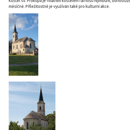
Kostel sv. Prokopa je filiálním kostelem farnosti Nymburk, bohoslužb
měsíčně. Příležitostně je využíván také pro kulturní akce.