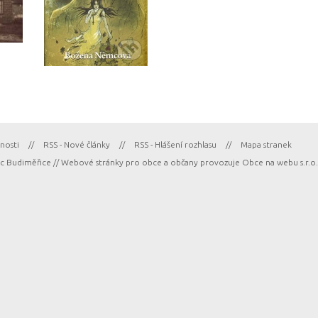
nosti
//
RSS - Nové články
//
RSS - Hlášení rozhlasu
//
Mapa stranek
 Budiměřice // Webové stránky pro obce a občany provozuje
Obce na webu s.r.o.