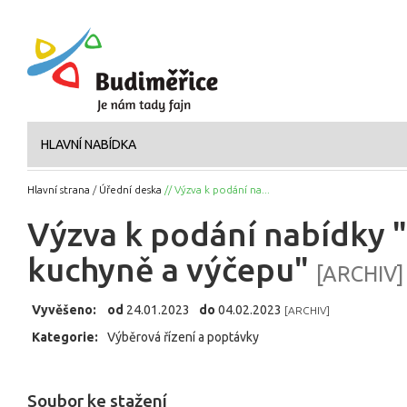
HLAVNÍ NABÍDKA
Hlavní strana
/
Úřední deska
// Výzva k podání na...
Výzva k podání nabídky 
kuchyně a výčepu"
[ARCHIV]
Vyvěšeno:
od
24.01.2023
do
04.02.2023
[ARCHIV]
Kategorie:
Výběrová řízení a poptávky
Soubor ke stažení