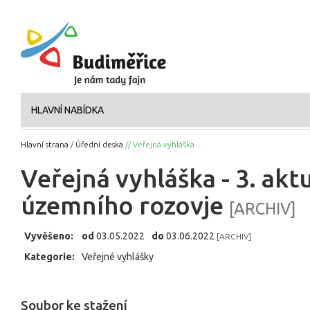
HLAVNÍ NABÍDKA
Hlavní strana
/
Úřední deska
// Veřejná vyhláška ...
Veřejná vyhláška - 3. akt
územního rozovje
[ARCHIV]
Vyvěšeno:
od
03.05.2022
do
03.06.2022
[ARCHIV]
Kategorie:
Veřejné vyhlášky
Soubor ke stažení