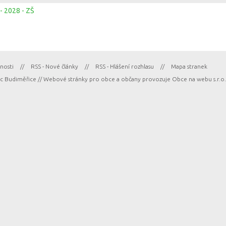
- 2028 - ZŠ
nosti
//
RSS - Nové články
//
RSS - Hlášení rozhlasu
//
Mapa stranek
 Budiměřice // Webové stránky pro obce a občany provozuje
Obce na webu s.r.o.