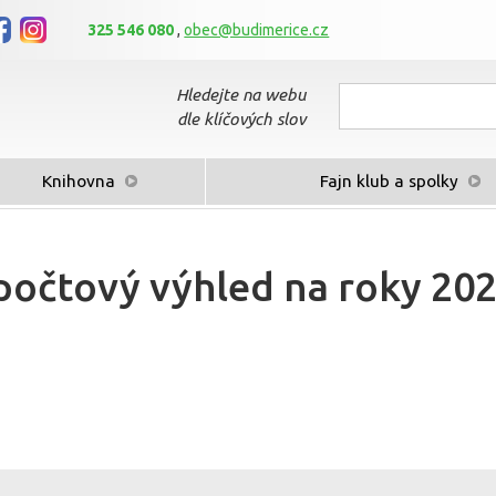
325 546 080
,
obec@budimerice.cz
Hledejte na webu
dle klíčových slov
Knihovna
Fajn klub a spolky
očtový výhled na roky 2027