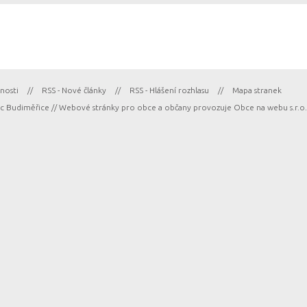
nosti
//
RSS - Nové články
//
RSS - Hlášení rozhlasu
//
Mapa stranek
 Budiměřice // Webové stránky pro obce a občany provozuje
Obce na webu s.r.o.