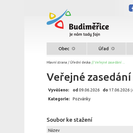
Obec
Úřad
Hlavní strana
/
Úřední deska
// Veřejné zasedání ...
Veřejné zasedání
Vyvěšeno:
od
09.06.2026
do
17.06.2026
[
Kategorie:
Pozvánky
Soubor ke stažení
Název