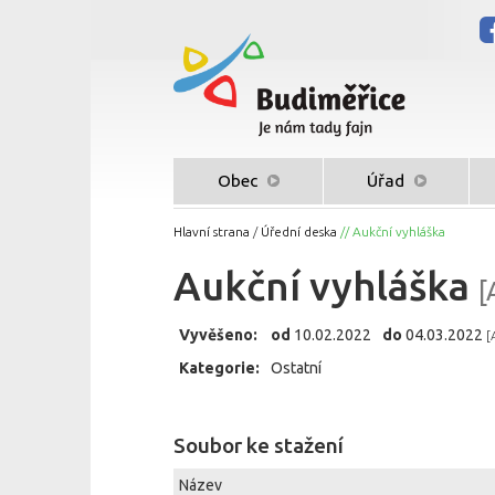
Obec
Úřad
Hlavní strana
/
Úřední deska
// Aukční vyhláška
Aukční vyhláška
[
Vyvěšeno:
od
10.02.2022
do
04.03.2022
[
Kategorie:
Ostatní
Soubor ke stažení
Název