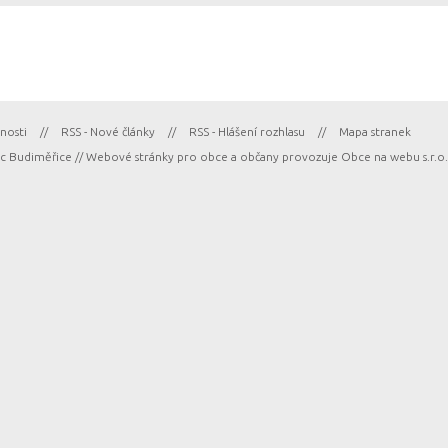
nosti
//
RSS - Nové články
//
RSS - Hlášení rozhlasu
//
Mapa stranek
 Budiměřice // Webové stránky pro obce a občany provozuje
Obce na webu s.r.o.