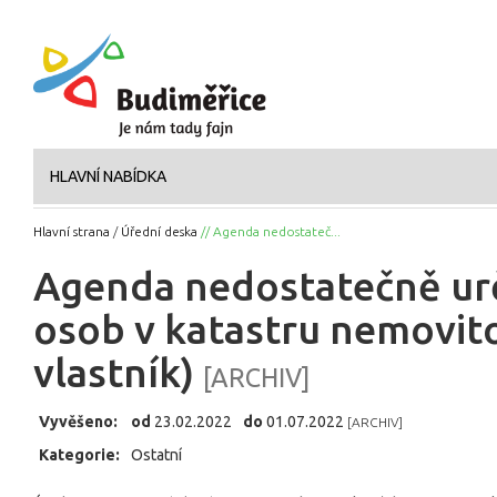
HLAVNÍ NABÍDKA
Hlavní strana
/
Úřední deska
// Agenda nedostateč...
Agenda nedostatečně urč
osob v katastru nemovit
vlastník)
[ARCHIV]
Vyvěšeno:
od
23.02.2022
do
01.07.2022
[ARCHIV]
Kategorie:
Ostatní