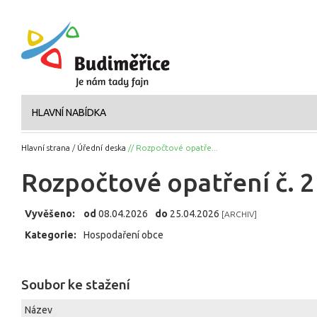
HLAVNÍ NABÍDKA
Hlavní strana
/
Úřední deska
// Rozpočtové opatře...
Rozpočtové opatření č. 
Vyvěšeno:
od
08.04.2026
do
25.04.2026
[ARCHIV]
Kategorie:
Hospodaření obce
Soubor ke stažení
Název