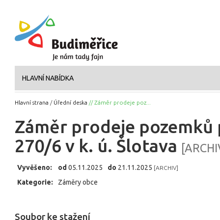
HLAVNÍ NABÍDKA
Hlavní strana
/
Úřední deska
// Záměr prodeje poz...
Záměr prodeje pozemků p
270/6 v k. ú. Šlotava
[ARCHI
Vyvěšeno:
od
05.11.2025
do
21.11.2025
[ARCHIV]
Kategorie:
Záměry obce
Soubor ke stažení