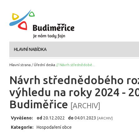
HLAVNÍ NABÍDKA
Hlavní strana
/
Úřední deska
// Návrh střednědobé...
Návrh střednědobého r
výhledu na roky 2024 - 20
Budiměřice
[ARCHIV]
Vyvěšeno:
od
20.12.2022
do
04.01.2023
[ARCHIV]
Kategorie:
Hospodaření obce