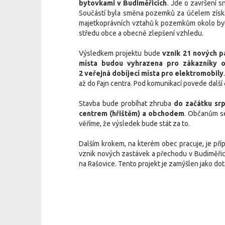
bytovkami v Budiměřicích
. Jde o završení 
Součástí byla směna pozemků za účelem získán
majetkoprávních vztahů k pozemkům okolo bytov
středu obce a obecně zlepšení vzhledu.
Výsledkem projektu bude
vznik 21 nových pa
místa budou vyhrazena pro zákazníky o
2 veřejná dobíjecí místa pro elektromobily
až do Fajn centra. Pod komunikací povede další
Stavba bude probíhat zhruba
do začátku sr
centrem (hřištěm) a obchodem
. Občanům s
věříme, že výsledek bude stát za to.
Dalším krokem, na kterém obec pracuje, je př
vznik nových zastávek a přechodu v Budiměřic
na Rašovice. Tento projekt je zamýšlen jako dot