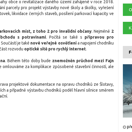
snahy obce o revitalizace daného území zahájené v roce 2018.
í parcely pro projekt výstavby nové školy a školky, vyřešení
O
ek, likvidace černých staveb, posílení parkovací kapacity ve
K
rkovacích míst, z toho 2 pro invalidní občany
. Nejméně
2
bchodu s potravinami
. Počítá se také s
přípravou pro
. Součástí je také
nové veřejné osvětlení
a napojení chodníku
 část rozvodu
optické sítě pro rychlý internet
.
F
pna
. Během této doby bude
znemožněn průchod mezi Fajn
e omlouváme za komplikace způsobené stavební činností, ale
íprava projektové dokumentace na opravu chodníků ze Šlotavy,
ích a případně výstavbu chodníků podél hlavní silnice směrem
ační.
př