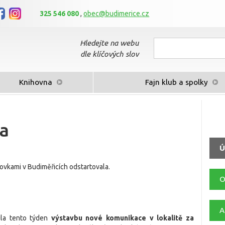
325 546 080
,
obec@budimerice.cz
Hledejte na webu
dle klíčových slov
Knihovna
Fajn klub a spolky
a
Ú
ytovkami v Budiměřicích odstartovala.
O
A
jila tento týden
výstavbu nové komunikace v lokalitě za