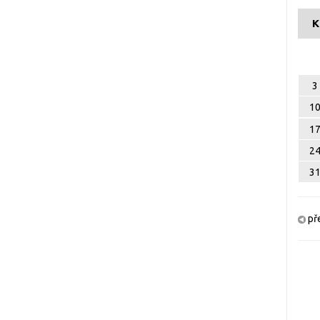
K
3
1
1
2
3
př