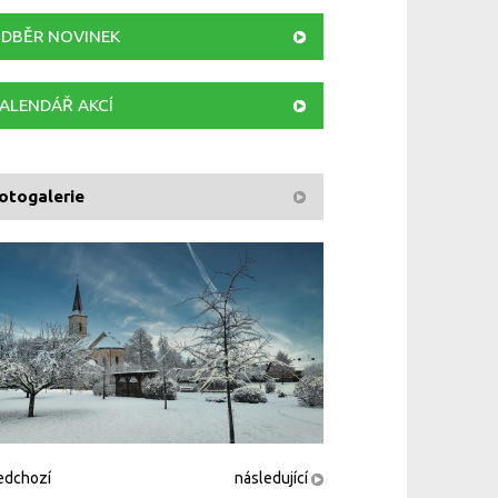
DBĚR NOVINEK
ALENDÁŘ AKCÍ
otogalerie
edchozí
následující