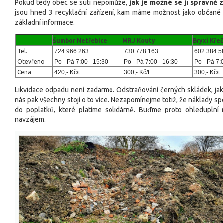
Pokud tedy obec se sutí nepomůže,
jak je možné se jí správně 
jsou hned 3 recyklační zařízení, kam máme možnost jako občané s
základní informace.
Šumbor Netřebice
MRJ Kouty
Bryxí Kře
Tel.
724 966 263
730 778 163
602 384 5
Otevřeno
Po - Pá 7:00 - 15:30
Po - Pá 7:00 - 16:30
Po - Pá 7:
Cena
420,- Kč/t
300,- Kč/t
300,- Kč/t
Likvidace odpadu není zadarmo. Odstraňování černých skládek, jak
nás pak všechny stojí o to více. Nezapomínejme totiž, že náklady 
do poplatků, které platíme solidárně. Buďme proto ohleduplní n
navzájem.