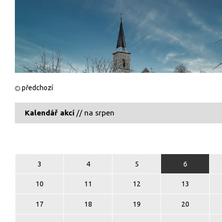
předchozí
Kalendář akcí
// na srpen
3
4
5
6
10
11
12
13
17
18
19
20