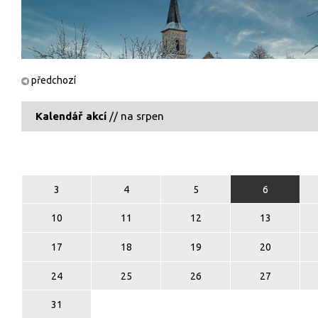
předchozí
Kalendář akcí
// na srpen
3
4
5
6
10
11
12
13
17
18
19
20
24
25
26
27
31