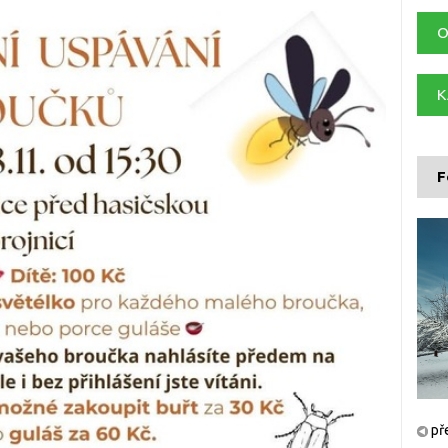
O
K
F
př