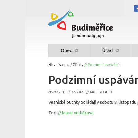
Obec
Úřad
Hlavní strana
/
Články
// Podzimní uspávání...
Podzimní uspává
čtvrtek, 30. říjen 2025 // AKCE V OBCI
Vesnické buchty pořádají v sobotu 8. listopad
Text
// Marie Vorlíčková