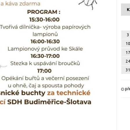
K
3
1
1
2
3
př