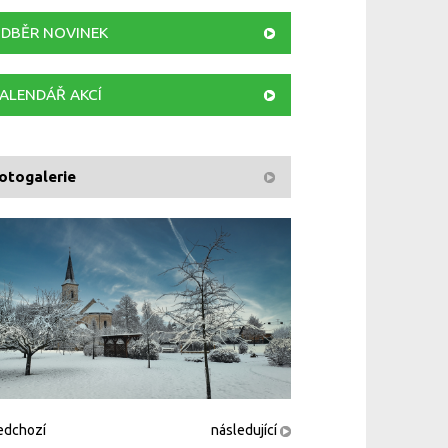
DBĚR NOVINEK
ALENDÁŘ AKCÍ
otogalerie
edchozí
následující