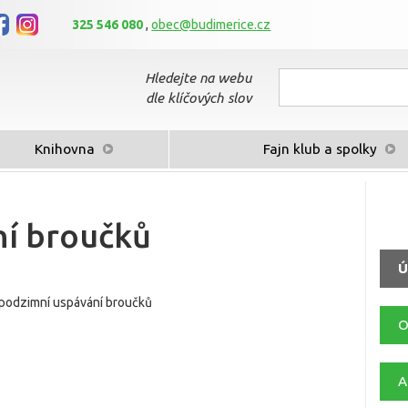
325 546 080
,
obec@budimerice.cz
Hledejte na webu
dle klíčových slov
Knihovna
Fajn klub a spolky
ní broučků
Ú
u podzimní uspávání broučků
O
A