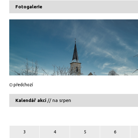
Fotogalerie
předchozí
Kalendář akcí
// na srpen
3
4
5
6