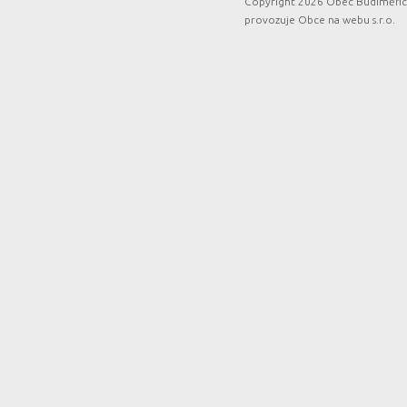
Copyright 2026 Obec Budiměřice
provozuje
Obce na webu s.r.o.