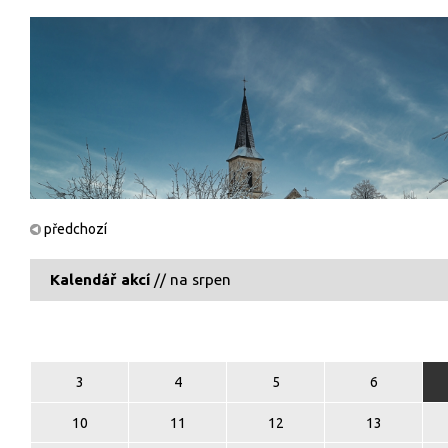
předchozí
Kalendář akcí
// na srpen
3
4
5
6
10
11
12
13