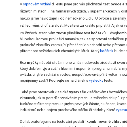
V
srpnovém vydání
dTestu jsme pro vás přichystali test
ovoce a 
různých místech – na farmářských trzích, v supermarketech, v dis
nákup jsme navíc zajeli i do německého Lidlu. U ovoce a zeleniny 
vzhled, vůni, chuť a zralost. Musíte si za kvalitu připlatit? A jak si
Po čtyřech letech vám znovu přinášíme test
kočárků
– dvojkombin
hlubokou korbou pro ležící miminka, tak se sportovní sedačkou pro
praktické zkoušky zahrnující přenášení do schodů nebo přepravu 
přítomnost nežádoucích chemických látek. Který
kočárek
bude ne
Bez
myčky
nádobí si už mnoho z nás nedovede představit svou d
který dobře myje a suší v hlavním i úsporném programu, nabízí 
ovládá, chytře zachází s vodou, nespotřebovává příliš velké množ
nepříjemný zvuk? Podívejte se na článek s
výsledky
testu.
Také jsme otestovali klasické
vysavače
v sáčkovém i bezsáčkov
zkoumali, jak si poradí s vysáváním prachu a zvířecích chlupů z p
funkčnost filtrace prachu a jiných pevných částic, hlučnost, život
indikátorů nebo objem prachového sáčku či nádoby. Které
vysav
Do laboratoře jsme na testování poslali i
kombinované chladni