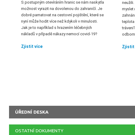
S postupným otevíráním hranic se nám naskytla
neužili
možnost vyrazit na dovolenou do zahraničí. Je
myslet 
dobré pamatovat na cestovní pojištění, které se
zahnání
nyní může hodit více než kdykoli v minulosti.
teplota
Jak je to například s hrazením léčebných
trávení
nákladů v případě nákazy nemocí covid-19?
odborní
Zjistit více
Zjistit
ÚŘEDNÍ DESKA
OSTATNÍ DOKUMENTY