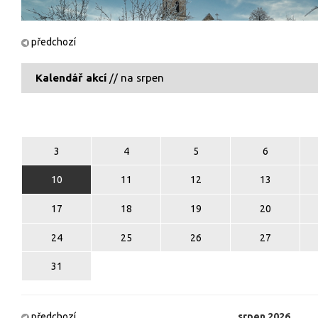
předchozí
Kalendář akcí
// na srpen
3
4
5
6
10
11
12
13
17
18
19
20
24
25
26
27
31
předchozí
srpen
2026