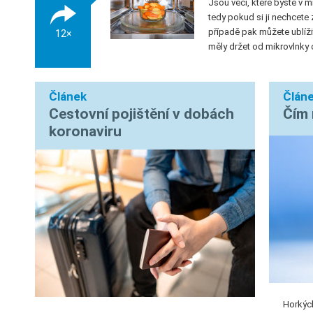
Jsou věci, které byste v 
tedy pokud si ji nechcete
případě pak můžete ublíži
12×
měly držet od mikrovlnky
Článek
Člán
Cestovní pojištění v dobách
Čím 
koronaviru
Horkých