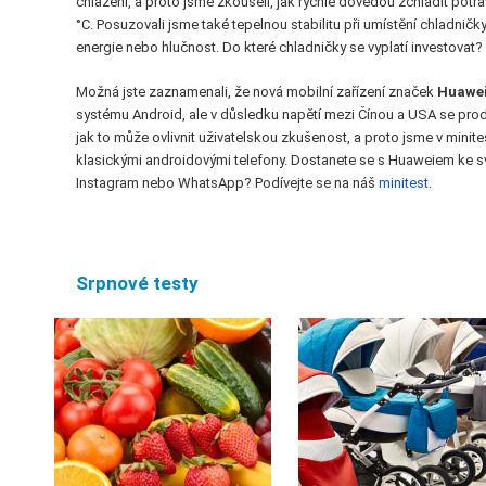
chlazení, a proto jsme zkoušeli, jak rychle dovedou zchladit potrav
°C. Posuzovali jsme také tepelnou stabilitu při umístění chladničk
energie nebo hlučnost. Do které chladničky se vyplatí investovat? 
Možná jste zaznamenali, že nová mobilní zařízení značek
Huawe
systému Android, ale v důsledku napětí mezi Čínou a USA se prod
jak to může ovlivnit uživatelskou zkušenost, a proto jsme v mini
klasickými androidovými telefony. Dostanete se s Huaweiem ke 
Instagram nebo WhatsApp? Podívejte se na náš
minitest
.
Srpnové testy