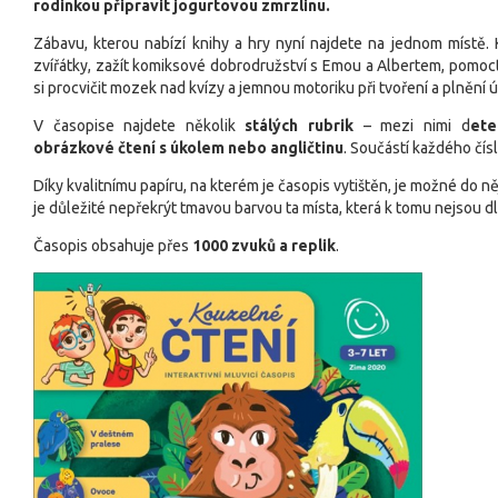
rodinkou připravit jogurtovou zmrzlinu.
Zábavu, kterou nabízí knihy a hry nyní najdete na jednom místě.
zvířátky, zažít komiksové dobrodružství s Emou a Albertem, pomoct
si procvičit mozek nad kvízy
a jemnou motoriku při tvoření a plnění ú
V časopise najdete několik
stálých rubrik
– mezi nimi d
ete
obrázkové čtení s úkolem nebo angličtinu
. Součástí každého čísl
Díky kvalitnímu papíru, na kterém je časopis vytištěn, je možné do n
je důležité nepřekrýt tmavou barvou ta místa, která k tomu nejsou d
Časopis obsahuje přes
1000 zvuků a replik
.