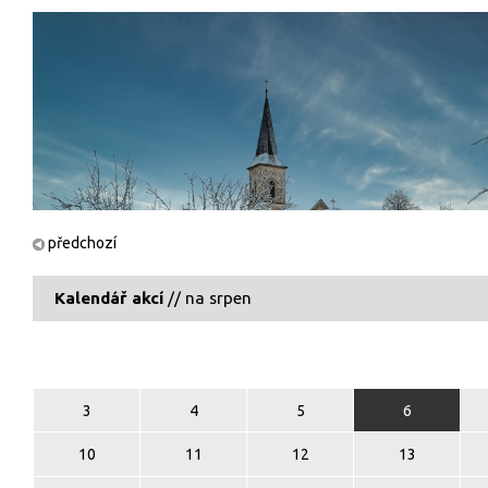
předchozí
Kalendář akcí
// na srpen
3
4
5
6
10
11
12
13