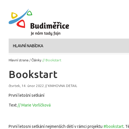
HLAVNÍ NABÍDKA
Hlavní strana
/
Články
// Bookstart
Bookstart
čtvrtek, 14. únor 2022 // KNIHOVNA DETAIL
První letošní setkání
Text
// Marie Vorlíčková
První letosni setkání nejmenších dětí v rámci projektu 
#bookstart
. T