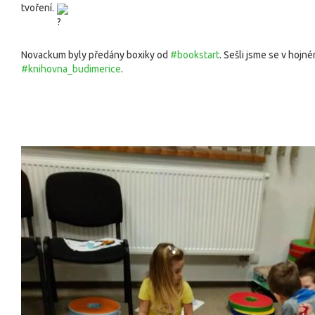
tvoření. 
Novackum byly předány boxiky od 
#bookstart
#knihovna_budimerice
.