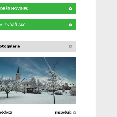
DBĚR NOVINEK
ALENDÁŘ AKCÍ
otogalerie
edchozí
následující