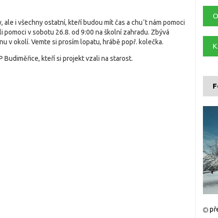
O
, ale i všechny ostatní, kteří budou mít čas a chuˇt nám pomoci
li pomoci v sobotu 26.8. od 9:00 na školní zahradu. Zbývá
nu v okolí. Vemte si prosím lopatu, hrábě popř. kolečka.
K
udiměřice, kteří si projekt vzali na starost.
F
př