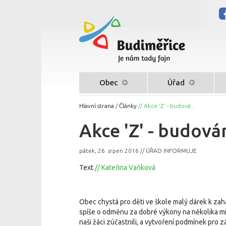
Obec
Úřad
Hlavní strana
/
Články
// Akce 'Z' - budová...
Akce 'Z' - budová
pátek, 26. srpen 2016 // ÚŘAD INFORMUJE
Text
// Kateřina Vaňková
Obec chystá pro děti ve škole malý dárek k zah
spíše o odměnu za dobré výkony na několika mi
naši žáci zúčastnili, a vytvoření podmínek pro z