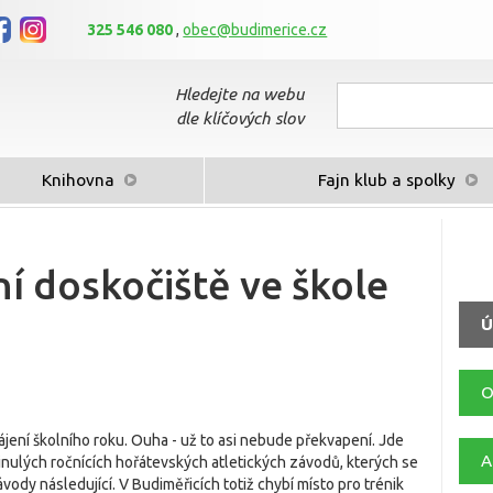
325 546 080
,
obec@budimerice.cz
Hledejte na webu
dle klíčových slov
Knihovna
Fajn klub a spolky
ní doskočiště ve škole
Ú
O
ájení školního roku. Ouha - už to asi nebude překvapení. Jde
A
nulých ročnících hořátevských atletických závodů, kterých se
ávody následující. V Budiměřicích totiž chybí místo pro trénik