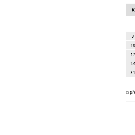
K
3
1
1
2
3
př