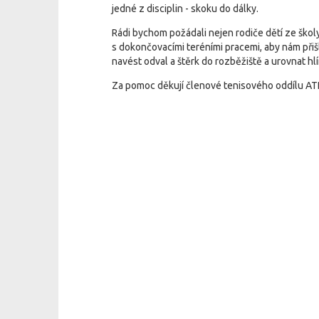
jedné z disciplin - skoku do dálky.
Rádi bychom požádali nejen rodiče dětí ze školy
s dokončovacími teréními pracemi, aby nám přiš
navést odval a štěrk do rozběžiště a urovnat hlí
Za pomoc děkují členové tenisového oddílu ATP B